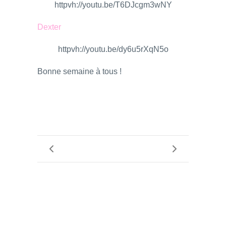
httpvh://youtu.be/T6DJcgm3wNY
Dexter
httpvh://youtu.be/dy6u5rXqN5o
Bonne semaine à tous !