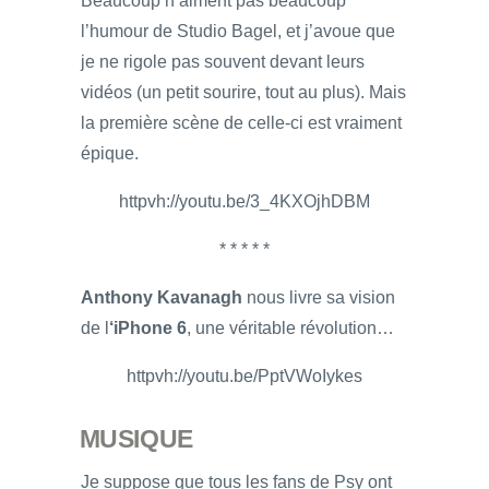
Beaucoup n’aiment pas beaucoup
l’humour de Studio Bagel, et j’avoue que
je ne rigole pas souvent devant leurs
vidéos (un petit sourire, tout au plus). Mais
la première scène de celle-ci est vraiment
épique.
httpvh://youtu.be/3_4KXOjhDBM
* * * * *
Anthony Kavanagh
nous livre sa vision
de l
‘iPhone 6
, une véritable révolution…
httpvh://youtu.be/PptVWoIykes
MUSIQUE
Je suppose que tous les fans de Psy ont