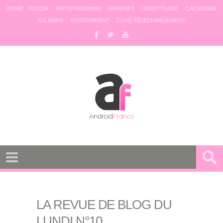
HOME
YOUZIK
PAPYSTREAMING
DARKNET
LIBERTYLAND
CACAOWEB
GG MAPS
YGGTORRENT
ZONE TÉLÉCHARGEMENT
LA REVUE DE BLOG DU
LUNDI N°10