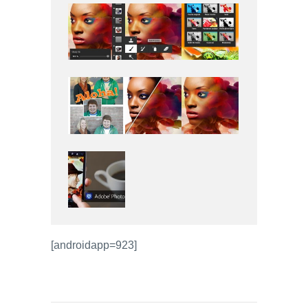
[androidapp=923]