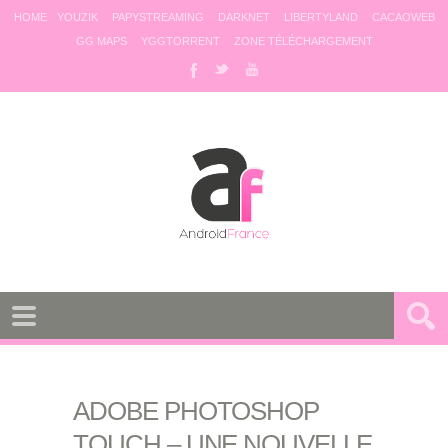
HOME
YOUZIK
PAPYSTREAMING
DARKNET
LIBERTYLAND
CACAOWEB
GG MAPS
YGGTORRENT
ZONE TÉLÉCHARGEMENT
ADOBE PHOTOSHOP
TOUCH – UNE NOUVELLE