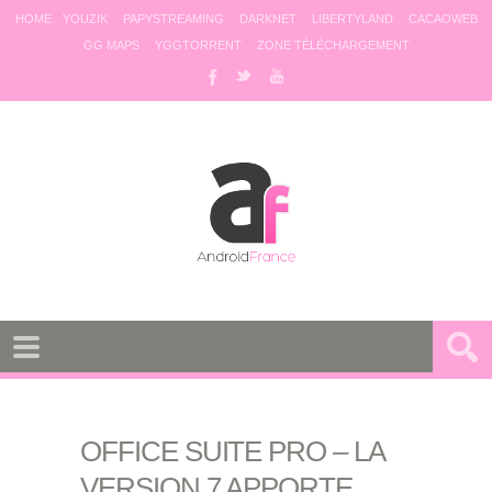
HOME
YOUZIK
PAPYSTREAMING
DARKNET
LIBERTYLAND
CACAOWEB
GG MAPS
YGGTORRENT
ZONE TÉLÉCHARGEMENT
OFFICE SUITE PRO – LA
VERSION 7 APPORTE