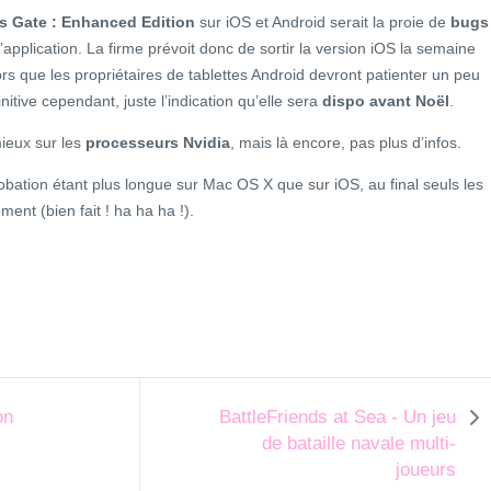
s Gate : Enhanced Edition
sur iOS et Android serait la proie de
bugs
’application. La firme prévoit donc de sortir la version iOS la semaine
lors que les propriétaires de tablettes Android devront patienter un peu
itive cependant, juste l’indication qu’elle sera
dispo avant Noël
.
mieux sur les
processeurs Nvidia
, mais là encore, pas plus d’infos.
bation étant plus longue sur Mac OS X que sur iOS, au final seuls les
ent (bien fait ! ha ha ha !).
on
BattleFriends at Sea - Un jeu
de bataille navale multi-
joueurs