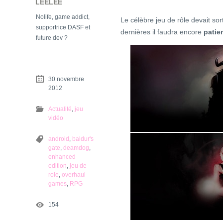
LEELEE
Nolife, game addict,
Le célèbre jeu de rôle devait sort
supportrice DASF et
dernières il faudra encore
patie
future dev ?
30 novembre
2012
Actualité
,
jeu
vidéo
android
,
baldur's
gate
,
deamdog
,
enhanced
edition
,
jeu de
role
,
overhaul
games
,
RPG
154