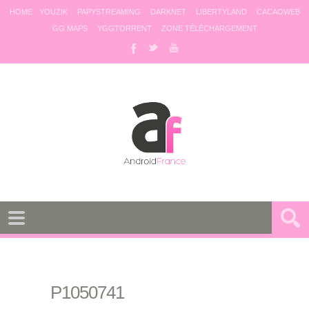
HOME
YOUZIK
PAPYSTREAMING
DARKNET
LIBERTYLAND
CACAOWEB
GG MAPS
YGGTORRENT
ZONE TÉLÉCHARGEMENT
P1050741