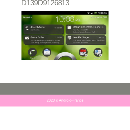
D139D9126813
2023 © Android-France