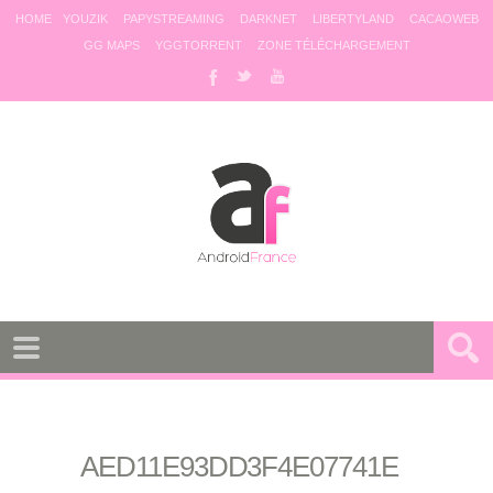
HOME
YOUZIK
PAPYSTREAMING
DARKNET
LIBERTYLAND
CACAOWEB
GG MAPS
YGGTORRENT
ZONE TÉLÉCHARGEMENT
AED11E93DD3F4E07741E