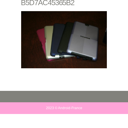
B5D7AC45365B2
2023 © Android-France