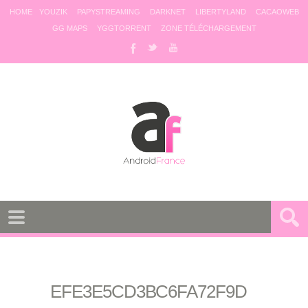
HOME
YOUZIK
PAPYSTREAMING
DARKNET
LIBERTYLAND
CACAOWEB
GG MAPS
YGGTORRENT
ZONE TÉLÉCHARGEMENT
EFE3E5CD3BC6FA72F9D