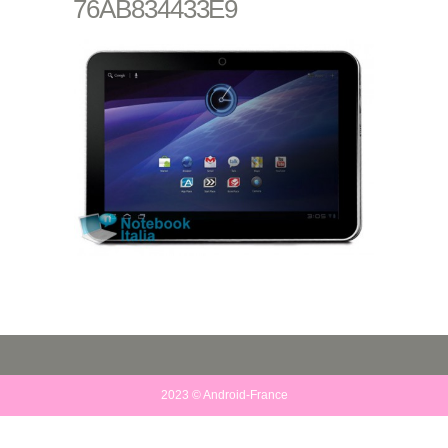
76AB834433E9
2023 © Android-France