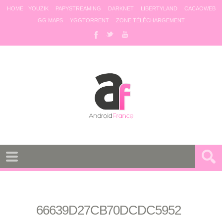
HOME
YOUZIK
PAPYSTREAMING
DARKNET
LIBERTYLAND
CACAOWEB
GG MAPS
YGGTORRENT
ZONE TÉLÉCHARGEMENT
66639D27CB70DCDC5952