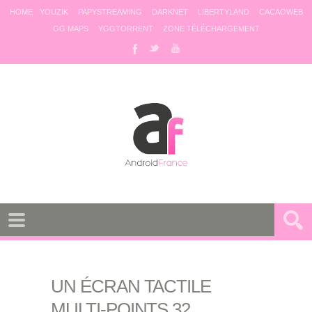
HOME
YOUZIK
PAPYSTREAMING
DARKNET
LIBERTYLAND
CACAOWEB
GG MAPS
YGGTORRENT
ZONE TÉLÉCHARGEMENT
UN ÉCRAN TACTILE
MULTI-POINTS 32