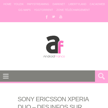
HOME
YOUZIK
PAPYSTREAMING
DARKNET
LIBERTYLAND
CACAOWEB
GG MAPS
YGGTORRENT
ZONE TÉLÉCHARGEMENT
SONY ERICSSON XPERIA
DUO – DES INFOS SUR