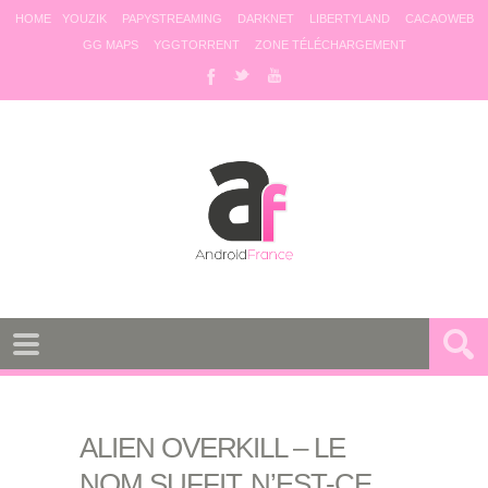
HOME
YOUZIK
PAPYSTREAMING
DARKNET
LIBERTYLAND
CACAOWEB
GG MAPS
YGGTORRENT
ZONE TÉLÉCHARGEMENT
ALIEN OVERKILL – LE
NOM SUFFIT, N’EST-CE