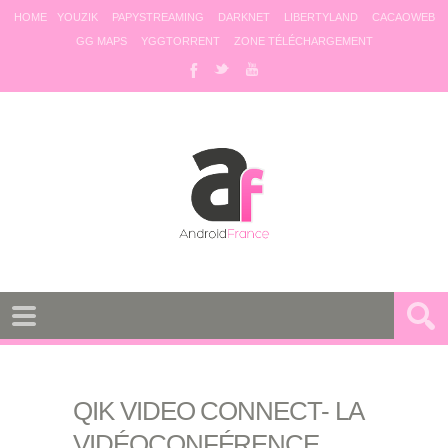
HOME
YOUZIK
PAPYSTREAMING
DARKNET
LIBERTYLAND
CACAOWEB
GG MAPS
YGGTORRENT
ZONE TÉLÉCHARGEMENT
QIK VIDEO CONNECT- LA
VIDÉOCONFÉRENCE