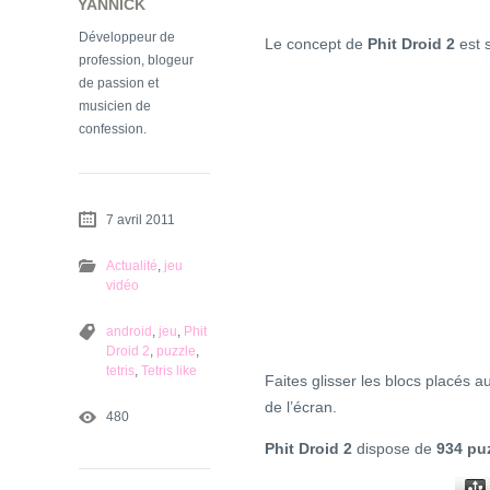
YANNICK
Développeur de
Le concept de
Phit Droid 2
est 
profession, blogeur
de passion et
musicien de
confession.
7 avril 2011
Actualité
,
jeu
vidéo
android
,
jeu
,
Phit
Droid 2
,
puzzle
,
tetris
,
Tetris like
Faites glisser les blocs placés a
de l’écran.
480
Phit Droid 2
dispose de
934 pu