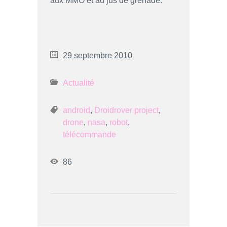
aux MMO et au jus de grenade.
29 septembre 2010
Actualité
android
,
Droidrover project
,
drone
,
nasa
,
robot
,
télécommande
86