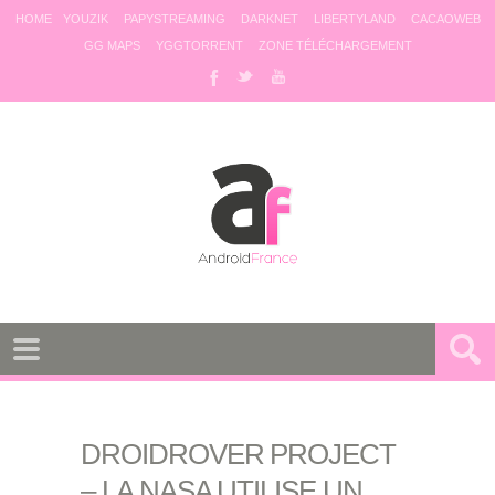
HOME
YOUZIK
PAPYSTREAMING
DARKNET
LIBERTYLAND
CACAOWEB
GG MAPS
YGGTORRENT
ZONE TÉLÉCHARGEMENT
DROIDROVER PROJECT
– LA NASA UTILISE UN