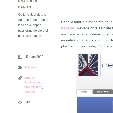
GNAKOURI
DANON
Co-fondateur du site
Android france, senior
Dans la famille plate forme pou
lead developper,
Nexage
. Nexage offre sa plate
passionné de bière et
assurant ainsi aux développeurs
de cigare cubain
monétisation d’application mobi
plus de fonctionnalité, comme la 
15 mars 2010
Actualité
admax
,
Application
,
monétisation
,
nexage
132