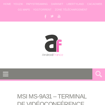
HOME
YOUZIK
PAPYSTREAMING
DARKNET
LIBERTYLAND
CACAOWEB
GG MAPS
YGGTORRENT
ZONE TÉLÉCHARGEMENT
MSI MS-9A31 – TERMINAL
DE VIDÉOCONFÉRENCE