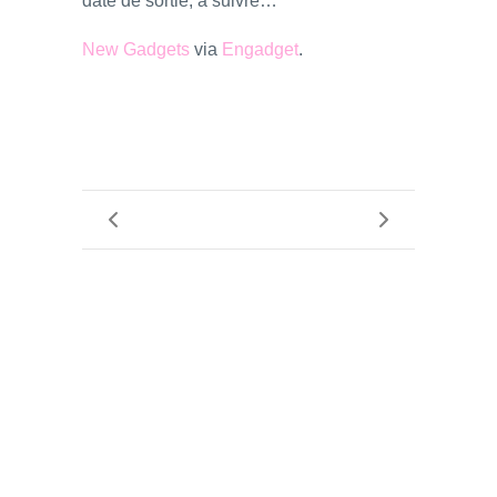
date de sortie, à suivre…
New Gadgets
via
Engadget
.