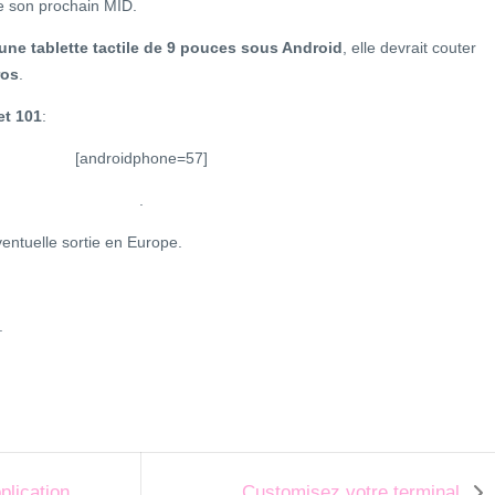
e son prochain MID.
une tablette tactile de 9 pouces sous Android
, elle devrait couter
ros
.
et 101
:
[androidphone=57]
.
entuelle sortie en Europe.
.
plication
Customisez votre terminal