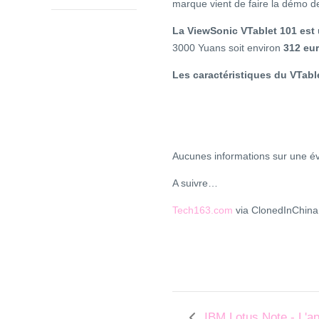
marque vient de faire la démo d
La ViewSonic VTablet 101 est 
3000 Yuans soit environ
312 eu
Les caractéristiques du VTabl
Aucunes informations sur une év
A suivre…
Tech163.com
via ClonedInChina
IBM Lotus Note - L'ap