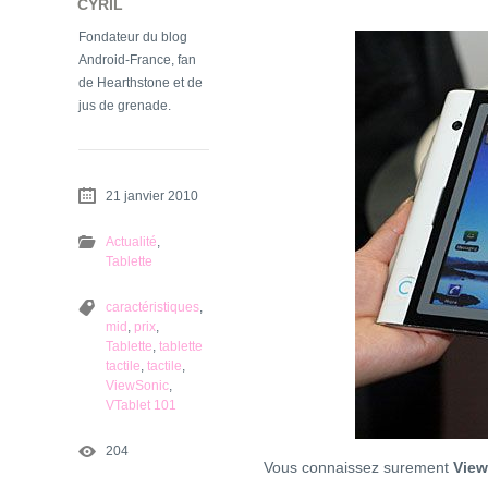
CYRIL
Fondateur du blog
Android-France, fan
de Hearthstone et de
jus de grenade.
21 janvier 2010
Actualité
,
Tablette
caractéristiques
,
mid
,
prix
,
Tablette
,
tablette
tactile
,
tactile
,
ViewSonic
,
VTablet 101
204
Vous connaissez surement
Vie