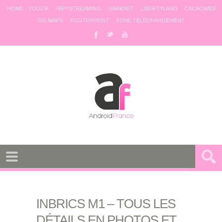
HOME
YOUZIK
PAPYSTREAMING
DARKNET
LIBERTYLAND
CACAOWEB
GG MAPS
YGGTORRENT
ZONE TÉLÉCHARGEMENT
INBRICS M1 – TOUS LES
DÉTAILS EN PHOTOS ET