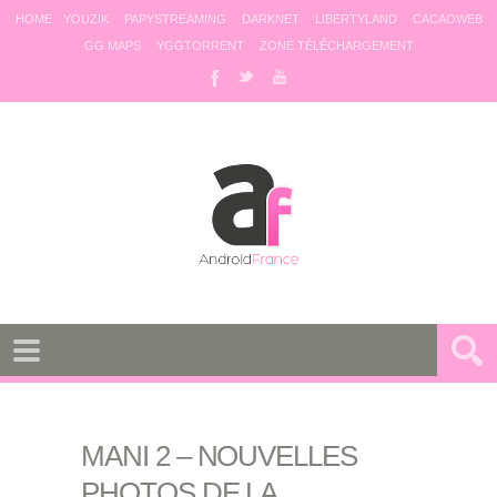
HOME
YOUZIK
PAPYSTREAMING
DARKNET
LIBERTYLAND
CACAOWEB
GG MAPS
YGGTORRENT
ZONE TÉLÉCHARGEMENT
MANI 2 – NOUVELLES
PHOTOS DE LA