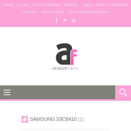
HOME
YOUZIK
PAPYSTREAMING
DARKNET
LIBERTYLAND
CACAOWEB
GG MAPS
YGGTORRENT
ZONE TÉLÉCHARGEMENT
SAMSUNG S3C6410
1