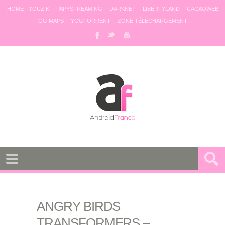
HOME
YOUZIK
PAPYSTREAMING
DARKNET
LIBERTYLAND
CACAOWEB
GG MAPS
YGGTORRENT
ZONE TÉLÉCHARGEMENT
ANGRY BIRDS
TRANSFORMERS –