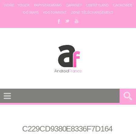
HOME
YOUZIK
PAPYSTREAMING
DARKNET
LIBERTYLAND
CACAOWEB
GG MAPS
YGGTORRENT
ZONE TÉLÉCHARGEMENT
C229CD9380E8336F7D164